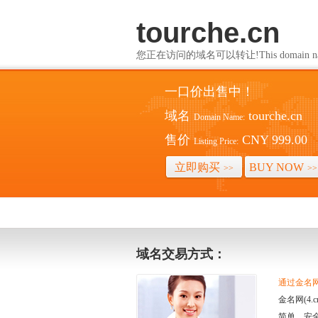
tourche.cn
您正在访问的域名可以转让!This domain name i
一口价出售中！
域名
tourche.cn
Domain Name:
售价
CNY 999.00
Listing Price:
立即购买
BUY NOW
>>
>>
域名交易方式：
通过金名网(
金名网(4
简单、安