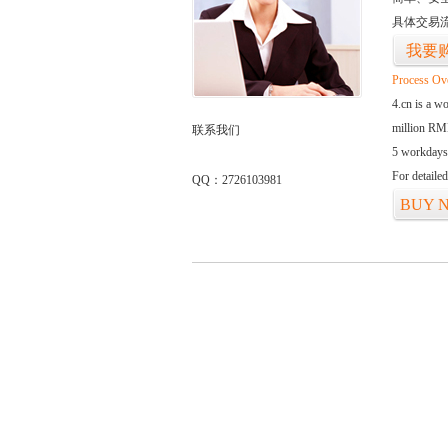
具体交易
我要
Process Ov
4.cn is a w
million RMB
联系我们
5 workdays
For detaile
QQ：2726103981
BUY 