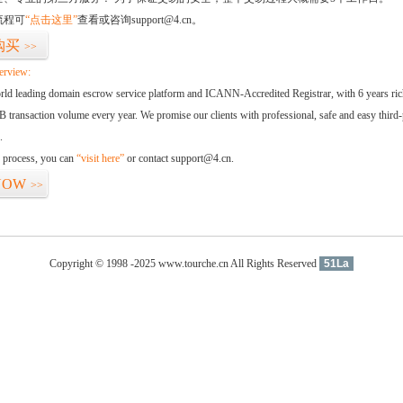
流程可
“点击这里”
查看或咨询support@4.cn。
购买
>>
erview:
orld leading domain escrow service platform and ICANN-Accredited Registrar, with 6 years ri
 transaction volume every year. We promise our clients with professional, safe and easy third-
.
d process, you can
“visit here”
or contact support@4.cn.
NOW
>>
Copyright © 1998 -2025 www.tourche.cn All Rights Reserved
51La